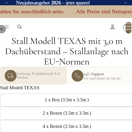
Neujahrsangebot
Neujahrsangebot 2026 – jetzt sparen!
2026
– jetzt sparen!
 ausschließlich netto.
Alle Preise sind Nettopreise – mi
Artikel 
Warenko
/
6
insgesa
0
Stall Modell TEXAS mit 3,0 m
BILD
BILD
BILD
BILD
BILD
BILD
IM
IM
IM
IM
IM
IM
Dachüberstand – Stallanlage nach
VOLLBILDMODUS
VOLLBILDMODUS
VOLLBILDMODUS
VOLLBILDMODUS
VOLLBILDMODUS
VOLLBILDMODUS
ÖFFNEN
ÖFFNEN
ÖFFNEN
ÖFFNEN
ÖFFNEN
ÖFFNEN
EU-Normen
24/7 Support
Lieferung: Produktionszeit 4–6
Wochen
Wir sind immer für Sie da!
Stall Modell TEXAS
1 x Box (3.5m x 3.5m )
2 x Boxen (3.5m x 3.5m )
4 x Boxen (3.5m x 3.5m )