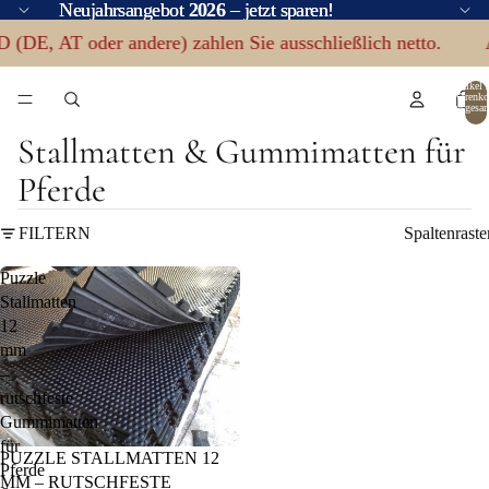
Neujahrsangebot
Neujahrsangebot 2026 – jetzt sparen!
2026
– jetzt sparen!
D (DE, AT oder andere) zahlen Sie ausschließlich netto.
A
Artikel 
Warenko
insgesa
0
Stallmatten & Gummimatten für
Pferde
FILTERN
Spaltenraste
Puzzle
Stallmatten
12
mm
–
rutschfeste
Gummimatten
für
20% RABATT
PUZZLE STALLMATTEN 12
Pferde
MM – RUTSCHFESTE